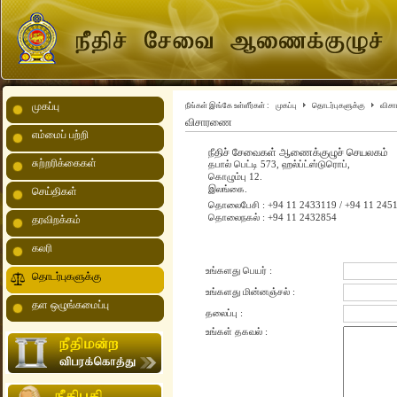
முகப்பு
நீங்கள் இங்கே உள்ளீர்கள் :
முகப்பு
தொடர்புகளுக்கு
விச
விசாரணை
எம்மைப் பற்றி
நீதிச் சேவைகள் ஆணைக்குழுச் செயலகம்
சுற்றரிக்கைகள்
தபால் பெட்டி 573, ஹல்ப்ட்ஸ்டுரொப்,
கொழும்பு 12.
இலங்கை.
செய்திகள்
தொலைபேசி :
+94 11 2433119 / +94 11 245
தொலைநகல் :
+94 11 2432854
தரவிறக்கம்
கலரி
உங்களது பெயர் :
தொடர்புகளுக்கு
உங்களது மின்னஞ்சல் :
தள ஒழுங்கமைப்பு
தலைப்பு :
உங்கள் தகவல் :