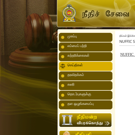
முகப்பு
நீங்கள் இங்கே 
NUFFIC S
எம்மைப் பற்றி
NUFFIC S
சுற்றரிக்கைகள்
செய்திகள்
தரவிறக்கம்
கலரி
தொடர்புகளுக்கு
தள ஒழுங்கமைப்பு