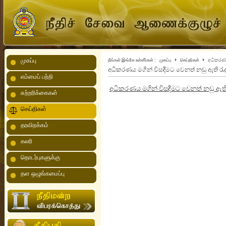
முகப்பு
நீங்கள் இங்கே உள்ளீர்கள் :
முகப்பு
செய்திகள்
අධිකරණය 
අධිකරණය මගින් විසඳීමට වෙනත් නඩු ඇති රැ
எம்மைப் பற்றி
අධිකරණය මගින් විසඳීමට වෙනත් නඩු ඇති 
சுற்றரிக்கைகள்
செய்திகள்
தரவிறக்கம்
கலரி
தொடர்புகளுக்கு
தள ஒழுங்கமைப்பு