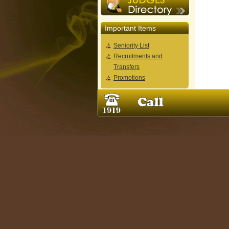
Important Items
Seniority List
Recruitments and
Transfers
Promotions