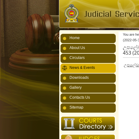
You are he
Home
(2022-05-
උපලේඛන
About Us
453 (2
Circulars
උපලේඛනග
News & Events
Downloads
Gallery
Contacts Us
Sitemap