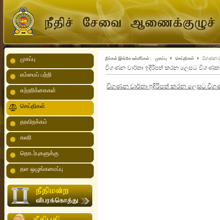
முகப்பு
நீங்கள் இங்கே உள்ளீர்கள் :
முகப்பு
செய்திகள்
විගණන වා
විගණන වාර්තා ඉදිරිපත් කරන ලෙසට විගණකා
எம்மைப் பற்றி
විගණන වාර්තා ඉදිරිපත් කරන ලෙසට විගණ
சுற்றரிக்கைகள்
செய்திகள்
தரவிறக்கம்
கலரி
தொடர்புகளுக்கு
தள ஒழுங்கமைப்பு