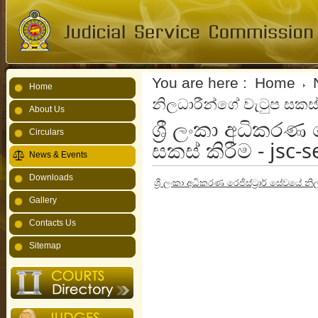
You are here :
Home
Home
නිලධාරීන්ගේ වැටුප සකස් 
About Us
ශ්‍රී ලංකා අධිකරණ
Circulars
සකස් කිරීම - jsc-
News & Events
Downloads
ශ්‍රී ලංකා අධිකරණ රෙජිස්ට්‍රාර් සේවයේ න
Gallery
Contacts Us
Sitemap