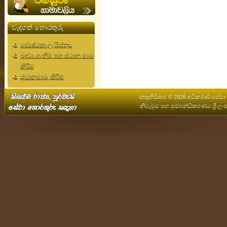
වැදගත් තොරතුරු
ජ්‍යෙෂ්ඨතා ලැයිස්තුව
බඳවා ගැනීම් සහ ස්ථාන මාරු
කිරීම්
ස්ථානමාරු කිරීම්
කතුහිමිකම © 2026 අධිකරණ සේවා ක
නිමැවුම සහ සම්බන්ධීකරණය
ශ්‍ර