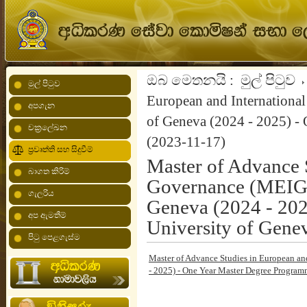
ඔබ මෙතනයි :
මුල් පිටුව
මුල් පිටුව
European and Internationa
අපගැන
of Geneva (2024 - 2025) -
චක්‍රලේඛන
(2023-11-17)
ප්‍රවෘත්ති සහ සිදුවීම්
Master of Advance S
බාගත කිරිම්
Governance (MEIG 
ගැලරිය
Geneva (2024 - 202
අප ඇමතීම්
University of Gene
පිටු පෙළගැස්ම
Master of Advance Studies in European an
- 2025) - One Year Master Degree Program