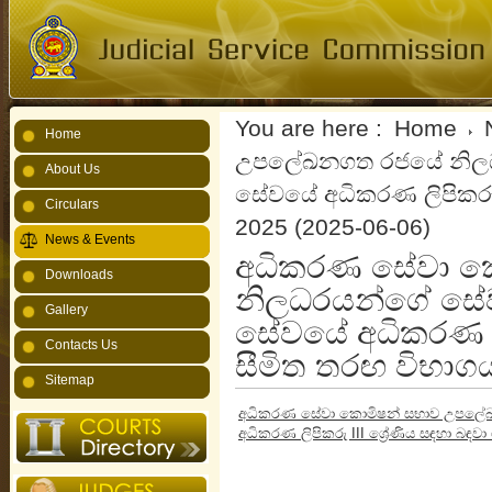
You are here :
Home
Home
උපලේඛනගත රජයේ නි
About Us
සේවයේ අධිකරණ ලිපිකරු I
Circulars
2025 (2025-06-06)
News & Events
අධිකරණ සේවා ‌
Downloads
නිලධරයන්ගේ ස
Gallery
සේවයේ අධිකරණ ලිප
Contacts Us
සීමිත තරඟ විභාග
Sitemap
අධිකරණ සේවා ‌කොමිෂන් සභාව උප
අධිකරණ ලිපිකරු III ශ්‍රේණිය සඳහා බඳවා