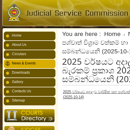
You are here :
Home
Home
පශ්චාත් විශ්‍රාම වත්කම් 
About Us
සම්බන්ධයෙනි (2025-10-
Circulars
2025 වර්ෂයට අදාලව
News & Events
බැරකම් ප්‍රකාශ 2
Downloads
සම්බන්ධයෙනි (20
Gallery
Contacts Us
2025 වර්ෂයට අදාලව වාර්ෂික සහ පශ්චාත් 
(2025-10-14)
Sitemap