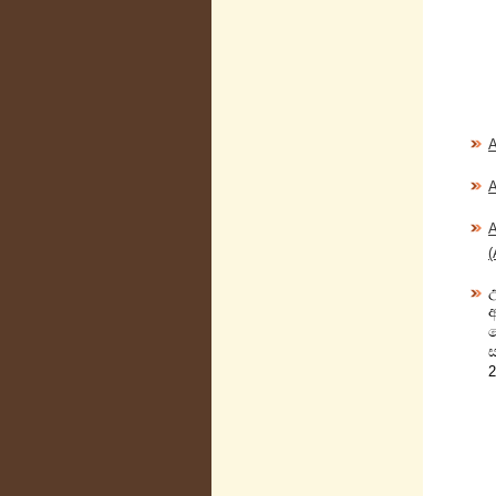
A
A
A
(
2