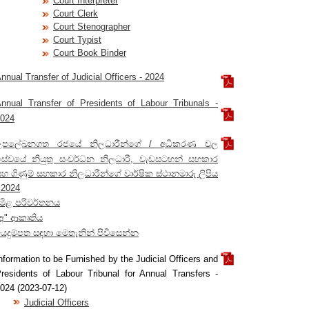
Court Interpreter
Court Clerk
Court Stenographer
Court Typist
Court Book Binder
nnual Transfer of Judicial Officers - 2024
nnual Transfer of Presidents of Labour Tribunals -
024
උපලේඛනගත රජයේ නිලධාරීන්ගේ / අධිකරණ වල
සේවයේ නියුතු සංවර්ධන නිලධාරී, වැඩසටහන් සහකාර
හ ගිණුම් සහකාර නිලධාරීන්ගේ වාර්ෂික ස්ථානමාරු ලිපිය
 2024
මිළ පරිවර්තනය
අ" ආකෘතිය
යදුම්පත සඳහා මෙතැනින් පිවිසෙන්න
nformation to be Furnished by the Judicial Officers and
residents of Labour Tribunal for Annual Transfers -
024 (2023-07-12)
Judicial Officers