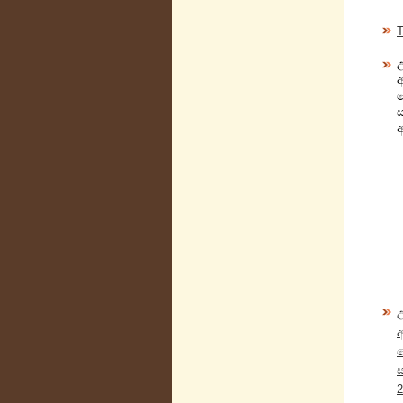
T
අ
2