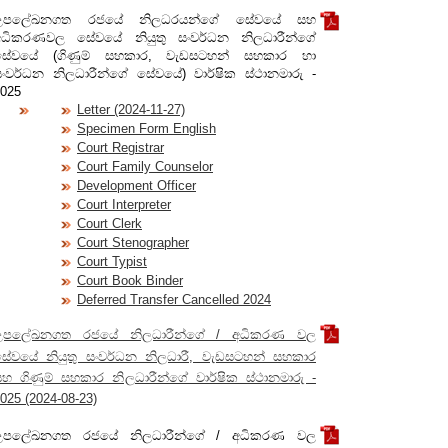
උපලේඛනගත රජයේ නිලධරයන්ගේ සේවයේ සහ
අධිකරණවල සේවයේ නියුතු සංවර්ධන නිලධාරීන්ගේ
සේවයේ (ගිණුම් සහකාර, වැඩසටහන් සහකාර හා
සංවර්ධන නිලධාරීන්ගේ සේවයේ) වාර්ෂික ස්ථානමාරු -
025
Letter (2024-11-27)
Specimen Form English
Court Registrar
Court Family Counselor
Development Officer
Court Interpreter
Court Clerk
Court Stenographer
Court Typist
Court Book Binder
Deferred Transfer Cancelled 2024
උපලේඛනගත රජයේ නිලධාරීන්ගේ / අධිකරණ වල
සේවයේ නියුතු සංවර්ධන නිලධාරී, වැඩසටහන් සහකාර
හ ගිණුම් සහකාර නිලධාරීන්ගේ වාර්ෂික ස්ථානමාරු -
025 (2024-08-23)
උපලේඛනගත රජයේ නිලධාරීන්ගේ / අධිකරණ වල