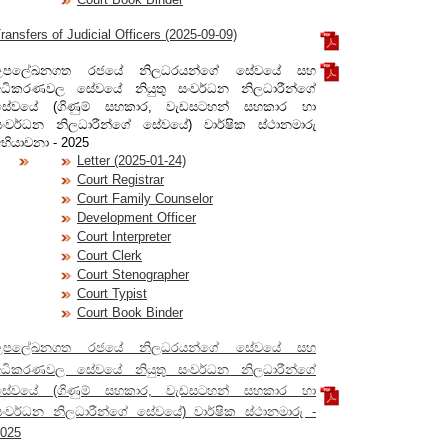
ransfers of Judicial Officers (2025-09-09)
උපලේඛනගත රජයේ නිලධරයන්ගේ සේවයේ සහ
අධිකරණවල සේවයේ නියුතු සංවර්ධන නිලධාරීන්ගේ
සේවයේ (ගිණුම් සහකාර, වැඩසටහන් සහකාර හා
සංවර්ධන නිලධාරීන්ගේ සේවයේ) වාර්ෂික ස්ථානමාරු
භියාචනා - 2025
Letter (2025-01-24)
Court Registrar
Court Family Counselor
Development Officer
Court Interpreter
Court Clerk
Court Stenographer
Court Typist
Court Book Binder
උපලේඛනගත රජයේ නිලධරයන්ගේ සේවයේ සහ
අධිකරණවල සේවයේ නියුතු සංවර්ධන නිලධාරීන්ගේ
සේවයේ (ගිණුම් සහකාර, වැඩසටහන් සහකාර හා
සංවර්ධන නිලධාරීන්ගේ සේවයේ) වාර්ෂික ස්ථානමාරු -
025