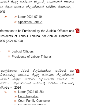
සේවයේ නියුතු සංවර්ධන නිලධාරී, වැඩසටහන් සහකාර
හ ගිණුම් සහකාර නිලධාරීන්ගේ වාර්ෂික ස්ථානමාරු -
025
Letter-2024-07-19
Specimen Form A
nformation to be Furnished by the Judicial Officers and
residents of Labour Tribunal for Annual Transfers -
025 (2024-07-04)
Judicial Officers
Presidents of Labour Tribunal
උපලේඛනගත රජයේ නිලධරයන්ගේ සේවයේ සහ
අධිකරණවල සේවයේ නියුතු සංවර්ධන නිලධාරීන්ගේ
සේවයේ (ගිණුම් සහකාර, වැඩසටහන් සහකාර හා
සංවර්ධන නිලධාරීන්ගේ සේවයේ) වාර්ෂික ස්ථානමාරු
භියාචනා - 2024
Letter (2024-01-26)
Court Registrar
Court Family Counselor