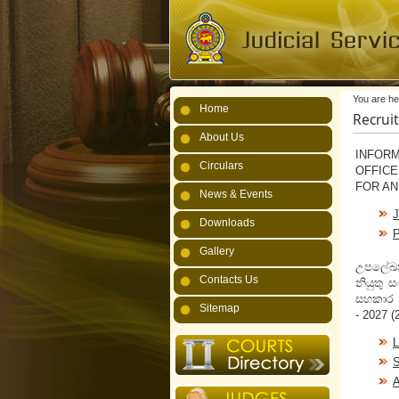
You are he
Home
Recrui
About Us
INFOR
Circulars
OFFIC
FOR AN
News & Events
Downloads
Gallery
උපලේඛ
Contacts Us
නියුතු 
සහකාර න
Sitemap
- 2027 (
L
S
A