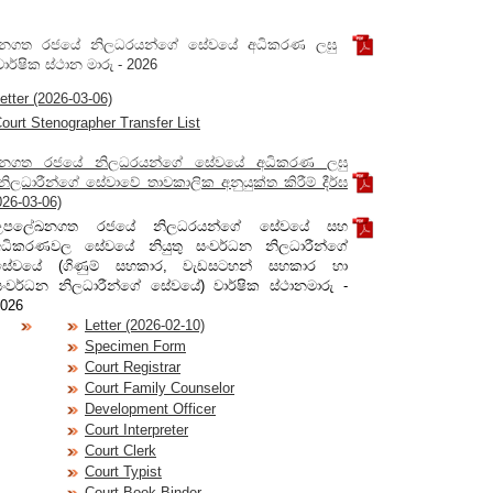
නගත රජයේ නිලධරයන්ගේ සේවයේ අධිකරණ ලඝු
ර්ෂික ස්ථාන මාරු - 2026
etter (2026-03-06)
ourt Stenographer Transfer List
නගත රජයේ නිලධරයන්ගේ සේවයේ අධිකරණ ලඝු
ලධාරීන්ගේ සේවාවේ තාවකාලික අනුයුක්ත කිරීම් දීර්ඝ
026-03-06)
උපලේඛනගත රජයේ නිලධරයන්ගේ සේවයේ සහ
අධිකරණවල සේවයේ නියුතු සංවර්ධන නිලධාරීන්ගේ
සේවයේ (ගිණුම් සහකාර, වැඩසටහන් සහකාර හා
සංවර්ධන නිලධාරීන්ගේ සේවයේ) වාර්ෂික ස්ථානමාරු -
026
Letter (2026-02-10)
Specimen Form
Court Registrar
Court Family Counselor
Development Officer
Court Interpreter
Court Clerk
Court Typist
Court Book Binder