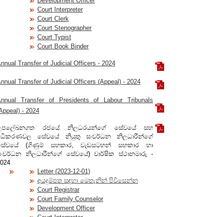
Development Officer
Court Interpreter
Court Clerk
Court Stenographer
Court Typist
Court Book Binder
nnual Transfer of Judicial Officers - 2024
nnual Transfer of Judicial Officers (Appeal) - 2024
nnual Transfer of Presidents of Labour Tribunals
Appeal) - 2024
උපලේඛනගත රජයේ නිලධරයන්ගේ සේවයේ සහ
අධිකරණවල සේවයේ නියුතු සංවර්ධන නිලධාරීන්ගේ
සේවයේ (ගිණුම් සහකාර, වැඩසටහන් සහකාර හා
සංවර්ධන නිලධාරීන්ගේ සේවයේ) වාර්ෂික ස්ථානමාරු -
024
Letter (2023-12-01)
අයදුම්පත සඳහා මෙතැනින් පිවිසෙන්න
Court Registrar
Court Family Counselor
Development Officer