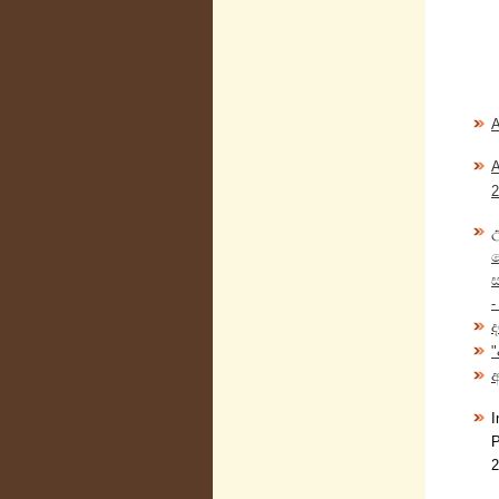
A
A
2
ස
-
ද
"
අ
I
P
2