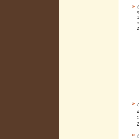
2
ස
2