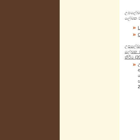
උපලේඛ
ලේඛක වා
L
C
උපලේඛ
ලේඛක නි
කිරීම (2
2