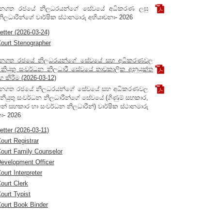
නගත රජයේ නිලධරයන්ගේ සේවයේ අධිකරණ ලඝු
ලධාරීන්ගේ වාර්ෂික ස්ථානමාරු අභියාචනා- 2026
etter (2026-03-24)
ourt Stenographer
නගත රජයේ නිලධරයන්ගේ සේවයේ සහ අධිකරණවල
නියුතු සංවර්ධන නිලධාරී සේවයේ තාවකාලික අනුයුක්ත
ර්ග කිරීම (2026-03-12)
නගත රජයේ නිලධරයන්ගේ සේවයේ සහ අධිකරණවල
ියුතු සංවර්ධන නිලධාරීන්ගේ සේවයේ (ගිණුම් සහකාර,
් සහකාර හා සංවර්ධන නිලධාරීන්) වාර්ෂික ස්ථානමාරු
ා- 2026
etter (2026-03-11)
ourt Registrar
ourt Family Counselor
evelopment Officer
ourt Interpreter
ourt Clerk
ourt Typist
ourt Book Binder