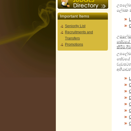
උපලේඛ
ලේඛක නි
Important Items
L
C
Seniority List
Recruitments and
උපලේඛ
Transfers
සේවයේ 
Promotions
කිරීම් දී
උපලේඛ
සේවයේ න
වැඩසටහන
අභියාචන
L
C
C
D
C
C
C
C