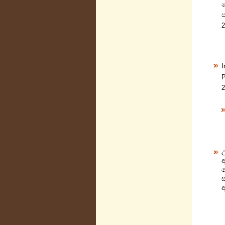
ස
2
I
P
2
අ